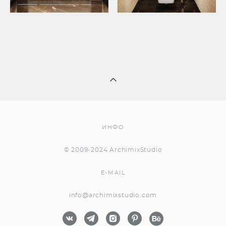
ИНФО
© 2009-2024 ArchimixStudio
E-MAIL
info@archimixstudio.com